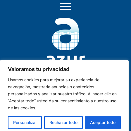
Valoramos tu privacidad
Usamos cookies para mejorar su experiencia de
AZUR PISCINAS & SPA
. C/ Historiador Juan Manzano,
navegación, mostrarle anuncios o contenidos
2, Local B-1-1 | Dos Hermanas | SEVILLA
personalizados y analizar nuestro tráfico. Al hacer clic en
“Aceptar todo” usted da su consentimiento a nuestro uso
info@azurpiscinasyspa.es
de las cookies.
Tels:
955 268 486
–
674 121 408
Personalizar
Rechazar todo
Aceptar todo