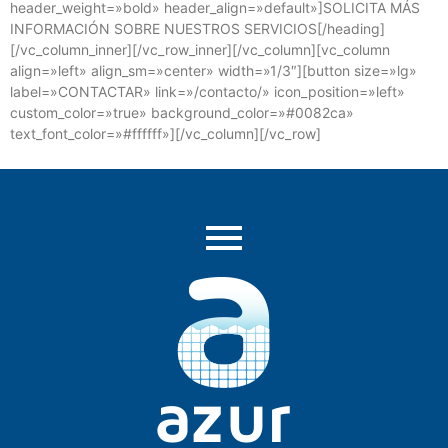
header_weight=»bold» header_align=»default»]SOLICITA MÁS
INFORMACIÓN SOBRE NUESTROS SERVICIOS[/heading]
[/vc_column_inner][/vc_row_inner][/vc_column][vc_column
align=»left» align_sm=»center» width=»1/3″][button size=»lg»
label=»CONTACTAR» link=»/contacto/» icon_position=»left»
custom_color=»true» background_color=»#0082ca»
text_font_color=»#ffffff»][/vc_column][/vc_row]