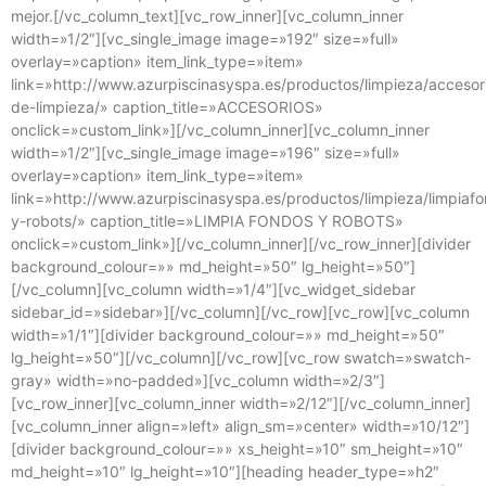
mejor.[/vc_column_text][vc_row_inner][vc_column_inner
width=»1/2″][vc_single_image image=»192″ size=»full»
overlay=»caption» item_link_type=»item»
link=»http://www.azurpiscinasyspa.es/productos/limpieza/accesor
de-limpieza/» caption_title=»ACCESORIOS»
onclick=»custom_link»][/vc_column_inner][vc_column_inner
width=»1/2″][vc_single_image image=»196″ size=»full»
overlay=»caption» item_link_type=»item»
link=»http://www.azurpiscinasyspa.es/productos/limpieza/limpiaf
y-robots/» caption_title=»LIMPIA FONDOS Y ROBOTS»
onclick=»custom_link»][/vc_column_inner][/vc_row_inner][divider
background_colour=»» md_height=»50″ lg_height=»50″]
[/vc_column][vc_column width=»1/4″][vc_widget_sidebar
sidebar_id=»sidebar»][/vc_column][/vc_row][vc_row][vc_column
width=»1/1″][divider background_colour=»» md_height=»50″
lg_height=»50″][/vc_column][/vc_row][vc_row swatch=»swatch-
gray» width=»no-padded»][vc_column width=»2/3″]
[vc_row_inner][vc_column_inner width=»2/12″][/vc_column_inner]
[vc_column_inner align=»left» align_sm=»center» width=»10/12″]
[divider background_colour=»» xs_height=»10″ sm_height=»10″
md_height=»10″ lg_height=»10″][heading header_type=»h2″