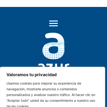
Valoramos tu privacidad
Usamos cookies para mejorar su experiencia de
AZUR PISCINAS & SPA
. C/ Historiador Juan Manzano,
navegación, mostrarle anuncios o contenidos
2, Local B-1-1 | Dos Hermanas | SEVILLA
personalizados y analizar nuestro tráfico. Al hacer clic en
“Aceptar todo” usted da su consentimiento a nuestro uso
info@azurpiscinasyspa.es
de las cookies.