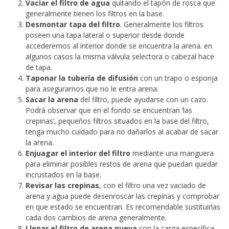
Vaciar el filtro de agua
quitando el tapón de rosca que
generalmente tienen los filtros en la base.
Desmontar tapa del filtro
. Generalmente los filtros
poseen una tapa lateral o superior desde donde
accederemos al interior donde se encuentra la arena. en
algunos casos la misma válvula selectora o cabezal hace
de tapa.
Taponar la tubería de difusión
con un trapo o esponja
para asegurarnos que no le entra arena.
Sacar la arena
del filtro, puede ayudarse con un cazo.
Podrá observar que en el fondo se encuentran ‘las
crepinas’, pequeños filtros situados en la base del filtro,
tenga mucho cuidado para no dañarlos al acabar de sacar
la arena.
Enjuagar el interior del filtro
mediante una manguera
para eliminar posibles restos de arena que puedan quedar
incrustados en la base.
Revisar las crepinas
, con el filtro una vez vaciado de
arena y agua puede desenroscar las crepinas y comprobar
en que estado se encuentran. Es recomendable sustituirlas
cada dos cambios de arena generalmente.
Llenar el filtro de arena nueva
con la carga específica