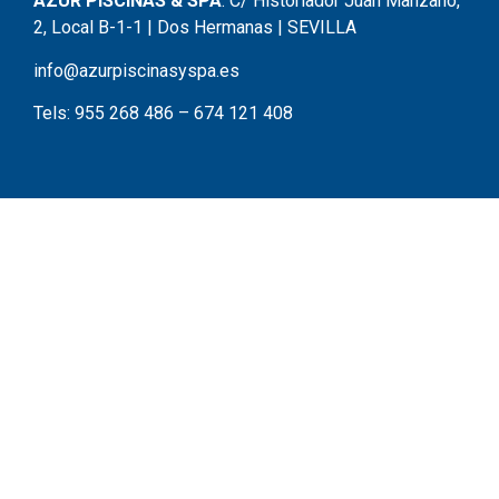
AZUR PISCINAS & SPA
. C/ Historiador Juan Manzano,
2, Local B-1-1 | Dos Hermanas | SEVILLA
info@azurpiscinasyspa.es
Tels:
955 268 486
–
674 121 408