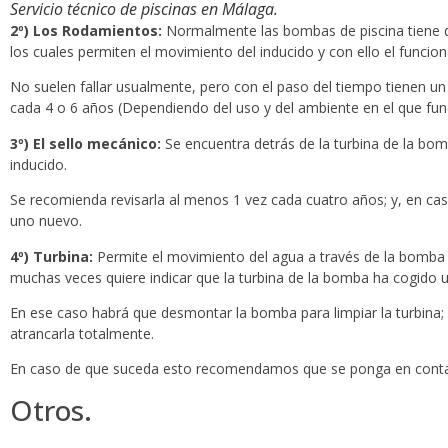
Servicio técnico de piscinas en Málaga.
2º) Los Rodamientos:
Normalmente las bombas de piscina tiene dos
los cuales permiten el movimiento del inducido y con ello el funcio
No suelen fallar usualmente, pero con el paso del tiempo tienen un
cada 4 o 6 años (Dependiendo del uso y del ambiente en el que fun
3º) El sello mecánico:
Se encuentra detrás de la turbina de la bomba
inducido.
Se recomienda revisarla al menos 1 vez cada cuatro años; y, en caso
uno nuevo.
4º) Turbina:
Permite el movimiento del agua a través de la bomba 
muchas veces quiere indicar que la turbina de la bomba ha cogido u
En ese caso habrá que desmontar la bomba para limpiar la turbina; i
atrancarla totalmente.
En caso de que suceda esto recomendamos que se ponga en contac
Otros.