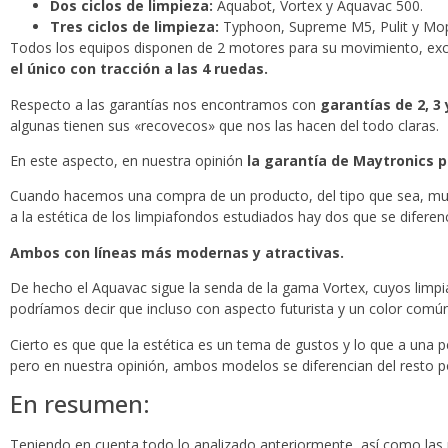
Dos ciclos de limpieza:
Aquabot, Vortex y Aquavac 500.
Tres ciclos de limpieza:
Typhoon, Supreme M5, Pulit y Mo
Todos los equipos disponen de 2 motores para su movimiento, e
el único con tracción a las 4 ruedas.
Respecto a las garantías nos encontramos con
garantías de 2, 3 
algunas tienen sus «recovecos» que nos las hacen del todo claras.
En este aspecto, en nuestra opinión
la garantía de Maytronics 
Cuando hacemos una compra de un producto, del tipo que sea, muc
a la estética de los limpiafondos estudiados hay dos que se diferen
Ambos con líneas más modernas y atractivas.
De hecho el Aquavac sigue la senda de la gama Vortex, cuyos limpi
podríamos decir que incluso con aspecto futurista y un color común
Cierto es que que la estética es un tema de gustos y lo que a una 
pero en nuestra opinión, ambos modelos se diferencian del resto p
En resumen:
Teniendo en cuenta todo lo analizado anteriormente, así como las 