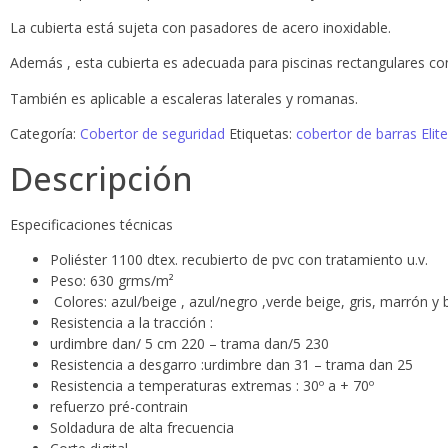
La cubierta está sujeta con pasadores de acero inoxidable.
Además , esta cubierta es adecuada para piscinas rectangulares con 
También es aplicable a escaleras laterales y romanas.
Categoría:
Cobertor de seguridad
Etiquetas:
cobertor de barras Elit
Descripción
Especificaciones técnicas
Poliéster 1100 dtex. recubierto de pvc con tratamiento u.v.
Peso: 630 grms/m²
Colores: azul/beige , azul/negro ,verde beige, gris, marrón y b
Resistencia a la tracción :
urdimbre dan/ 5 cm 220 – trama dan/5 230
Resistencia a desgarro :urdimbre dan 31 – trama dan 25
Resistencia a temperaturas extremas : 30º a + 70º
refuerzo pré-contrain
Soldadura de alta frecuencia