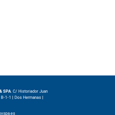
& SPA
. C/ Historiador Juan
 B-1-1 | Dos Hermanas |
syspa.es