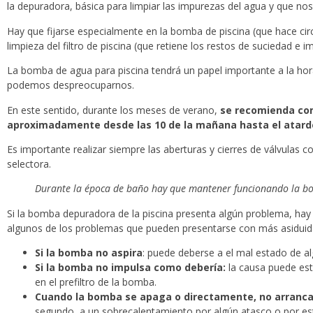
la depuradora, básica para limpiar las impurezas del agua y que n
Hay que fijarse especialmente en la bomba de piscina (que hace circul
limpieza del filtro de piscina (que retiene los restos de suciedad e i
La bomba de agua para piscina tendrá un papel importante a la hor
podemos despreocuparnos.
En este sentido, durante los meses de verano,
se recomienda com
aproximadamente desde las 10 de la mañana hasta el atard
Es importante realizar siempre las aberturas y cierres de válvulas 
selectora.
Durante la época de baño hay que mantener funcionando la bom
Si la bomba depuradora de la piscina presenta algún problema, hay
algunos de los problemas que pueden presentarse con más asiduid
Si la bomba no aspira
: puede deberse a el mal estado de al
Si la bomba no impulsa como debería:
la causa puede est
en el prefiltro de la bomba.
Cuando la bomba se apaga o directamente, no arranca
segundo, a un sobrecalentamiento por algún atasco o por es