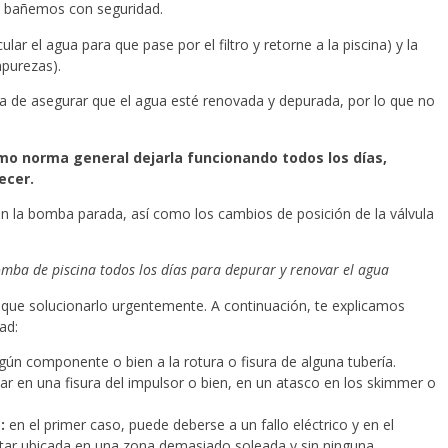
os bañemos con seguridad.
ar el agua para que pase por el filtro y retorne a la piscina) y la
mpurezas).
a de asegurar que el agua esté renovada y depurada, por lo que no
o norma general dejarla funcionando todos los días,
ecer.
con la bomba parada, así como los cambios de posición de la válvula
ba de piscina todos los días para depurar y renovar el agua
 que solucionarlo urgentemente. A continuación, te explicamos
ad:
gún componente o bien a la rotura o fisura de alguna tubería.
ar en una fisura del impulsor o bien, en un atasco en los skimmer o
:
en el primer caso, puede deberse a un fallo eléctrico y en el
tar ubicada en una zona demasiado soleada y sin ninguna